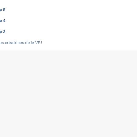
e 5
e 4
e 3
s créatrices de la VF !
e 2
e 1
e Mektoub My Love arrive enfin ! Rencontre avec Shaïn Boumedine et Sal
i : après Toni en famille
elle réalise le bouleversant Dites lui que je l'aime
ais ! Rencontre autour de Vie privée de Rebecca Zlotowski
 de Marguerite, Grave... Rencontre avec Ella Rumpf
 Les Rêveurs, un film intime sur la santé mentale