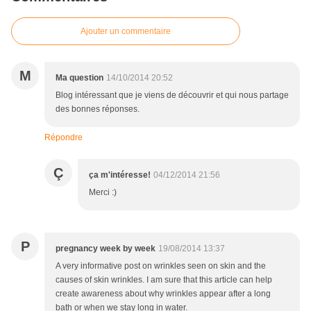
Ajouter un commentaire
M
Ma question
14/10/2014 20:52
Blog intéressant que je viens de découvrir et qui nous partage
des bonnes réponses.
Répondre
Ç
ça m'intéresse!
04/12/2014 21:56
Merci :)
P
pregnancy week by week
19/08/2014 13:37
A very informative post on wrinkles seen on skin and the
causes of skin wrinkles. I am sure that this article can help
create awareness about why wrinkles appear after a long
bath or when we stay long in water.